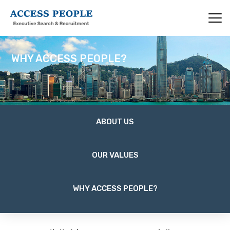
Skip
to
main
content
WHY ACCESS PEOPLE?
About
ABOUT US
Us
OUR VALUES
WHY ACCESS PEOPLE?